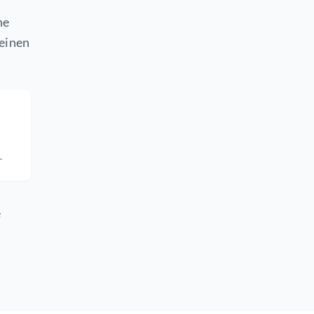
ne
keinen
.
e