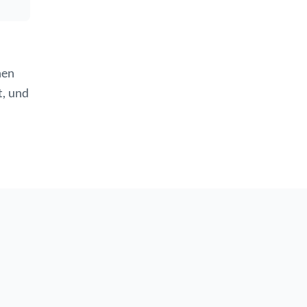
hen
, und