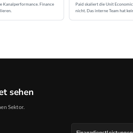
de Kanalperformance. Finance
Paid skaliert die Unit Economic
lieren.
nicht. Das interne Team hat kei
et sehen
nen Sektor.
Finanzdienstleistungen