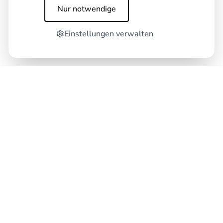
Nur notwendige
Einstellungen verwalten
Clarity that hits the core.
C. Misselwitz & C. Wheeler letsrocc GbR