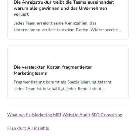
Die Anreizstruktur treibt die Teams auseinander:
warum alle gewinnen und das Unternehmen
verliert
Jedes Team erreicht seine Kennzahlen, das
Unternehmen verliert trotzdem Boden. Widersprechen
KPIs dem kommerziellen Ergebnis, liegt das Problem in
der Struktur.
Die versteckten Kosten fragmentierter
Marketingteams
Fragmentierung kommt als Spezialisierung getarnt.
Jedes Team ist beschäftigt, jeder Report sieht
akzeptabel aus, doch den ganzen Weg verantwortet
niemand.
What we fix
·
Marketing MRI
·
Website Audit
·
SEO Consulting
·
Frankfurt
·
All insights